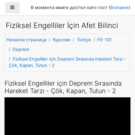
Прескочи на основното съдържание
Страничен панел
В момента имате достъп като гост (
Влизане
)
Fiziksel Engelliler İçin Afet Bilinci
Начална страница
Курсове
Türkçe
FE-101
Deprem
Fiziksel Engelliler için Deprem Sırasında Hareket Tarzı -
Çök, Kapan, Tutun - 2
Fiziksel Engelliler için Deprem Sırasında
Hareket Tarzı - Çök, Kapan, Tutun - 2