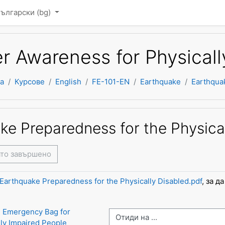
то съдържание
ългарски ‎(bg)‎
er Awareness for Physical
а
Курсове
English
FE-101-EN
Earthquake
Earthquak
ke Preparedness for the Physica
ато завършено
Earthquake Preparedness for the Physically Disabled.pdf
, за д
 Emergency Bag for 
Отиди на ...
lly Impaired People