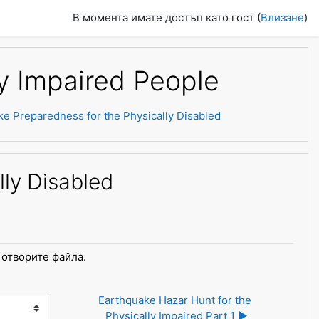
В момента имате достъп като гост (
Влизане
)
ly Impaired People
e Preparedness for the Physically Disabled
lly Disabled
а отворите файла.
Earthquake Hazar Hunt for the 
Physically Impaired Part 1 ▶︎