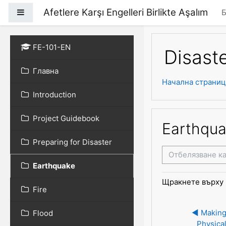
Прескочи на основно
Afetlere Karşı Engelleri Birlikte Aşalım
Страничен панел
Б
FE-101-EN
Disast
Главна
Начална страниц
Introduction
Project Guidebook
Earthqua
Preparing for Disaster
Отбелязване к
Earthquake
Щракнете върху
Fire
◀︎ Making
Flood
Physica