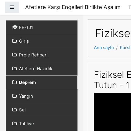
Ana içeriğe git
Afetlere Karşı Engelleri Birlikte Aşalım
Yan panel
T
FE-101
Fizikse
Giriş
Ana sayfa
Kursl
Proje Rehberi
Afetlere Hazırlık
Fiziksel 
Deprem
Tutun - 1
Yangın
Sel
Tahliye