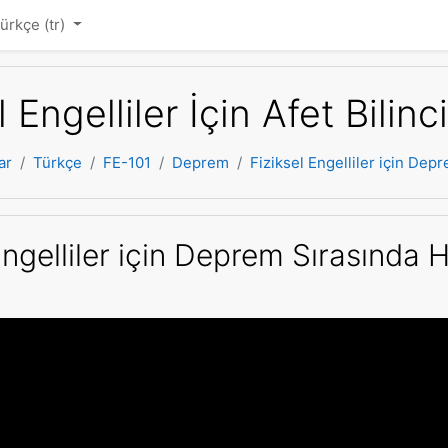
ürkçe ‎(tr)‎
l Engelliler İçin Afet Bilinci
ar
Türkçe
FE-101
Deprem
Fiziksel Engelliler için Dep
Engelliler için Deprem Sırasında 