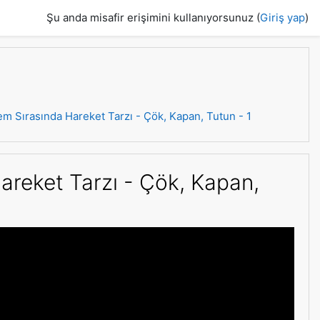
Şu anda misafir erişimini kullanıyorsunuz (
Giriş yap
)
rem Sırasında Hareket Tarzı - Çök, Kapan, Tutun - 1
Hareket Tarzı - Çök, Kapan,