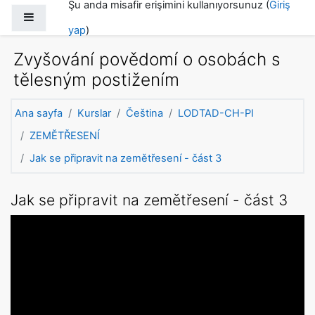
Şu anda misafir erişimini kullanıyorsunuz (
Giriş
Ana içeriğe git
Yan panel
yap
)
Zvyšování povědomí o osobách s
tělesným postižením
Ana sayfa
Kurslar
Čeština
LODTAD-CH-PI
ZEMĚTŘESENÍ
Jak se připravit na zemětřesení - část 3
Jak se připravit na zemětřesení - část 3