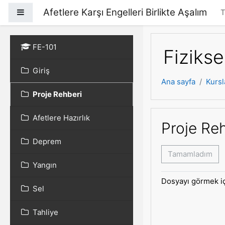
Ana içeriğe git
Afetlere Karşı Engelleri Birlikte Aşalım
Yan panel
T
FE-101
Fizikse
Giriş
Ana sayfa
Kursl
Proje Rehberi
Afetlere Hazırlık
Proje Re
Deprem
Tamamladım
Yangın
Dosyayı görmek i
Sel
Tahliye